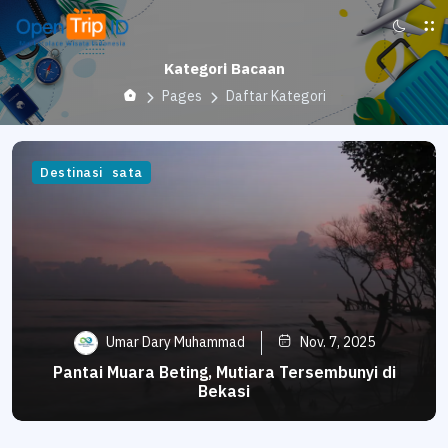
Kategori Bacaan
Pages
Daftar Kategori
Informasi
Tempat Wisata
Destinasi
Umar Dary Muhammad
Nov. 7, 2025
Pantai Muara Beting, Mutiara Tersembunyi di
Bekasi