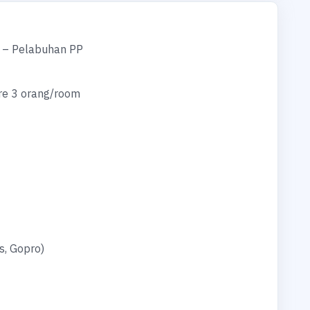
a – Pelabuhan PP
re 3 orang/room
s, Gopro)