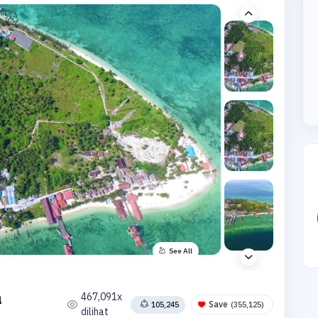
See All
a
467,091x
Save
105,245
(355,125)
dilihat