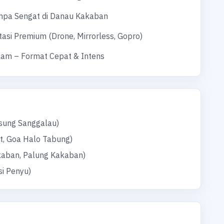
anpa Sengat di Danau Kakaban
asi Premium (Drone, Mirrorless, Gopro)
alam – Format Cepat & Intens
sung Sanggalau)
t, Goa Halo Tabung)
kaban, Palung Kakaban)
si Penyu)