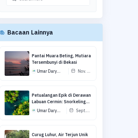
Bacaan Lainnya
Pantai Muara Beting, Mutiara
Tersembunyi di Bekasi
Umar Dary
Nov. 7,
Muhammad
2025
Petualangan Epik di Derawan
Labuan Cermin: Snorkeling
dan Menyelam Bersama
Umar Dary
Sept.
Whaleshark
Muhammad
11, 2024
Curug Luhur, Air Terjun Unik