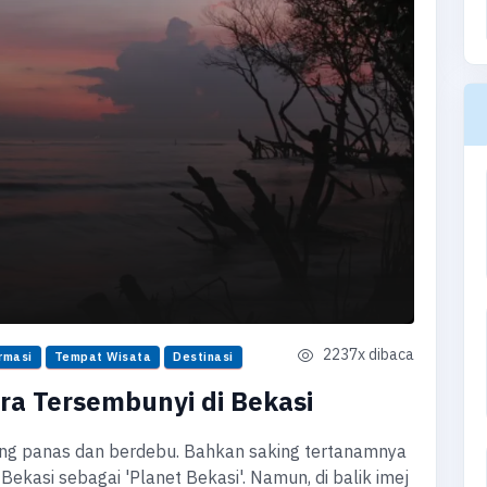
2237x dibaca
rmasi
Tempat Wisata
Destinasi
ra Tersembunyi di Bekasi
ng panas dan berdebu. Bahkan saking tertanamnya
ekasi sebagai 'Planet Bekasi'. Namun, di balik imej