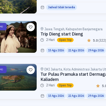
Jadwal tidak tersedia
MO
Jawa Tengah, Kabupaten Banjarnegara
Trip Dieng start Dieng
2 Hari
Open Trip
5.0
(322
15 Agu 2026
22 Agu 2026
29 Agu 2026
DKI Jakarta, Kota Administrasi Jakarta U
MO
Tur Pulau Pramuka start Dermag
Kaliadem
2 Hari
Open Trip
5.
15 Agu 2026
22 Agu 2026
29 Agu 2026