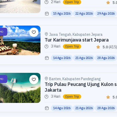
2 Hari
Open Trip
5.
15 Agu 2026
22 Agu 2026
29 Agu 2026
MO
Jawa Tengah, Kabupaten Jepara
Tur Karimunjawa start Jepara
3 Hari
Open Trip
5.0
(415
14 Agu 2026
21 Agu 2026
28 Agu 2026
Banten, Kabupaten Pandeglang
MO
Trip Pulau Peucang Ujung Kulon s
Jakarta
3 Hari
Open Trip
5.
14 Agu 2026
21 Agu 2026
28 Agu 2026