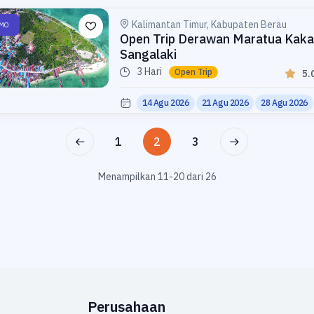
Kalimantan Timur, Kabupaten Berau
MO
Open Trip Derawan Maratua Kak
Sangalaki
3 Hari
Open Trip
5.
14 Agu 2026
21 Agu 2026
28 Agu 2026
1
2
3
Menampilkan 11-20 dari 26
Perusahaan