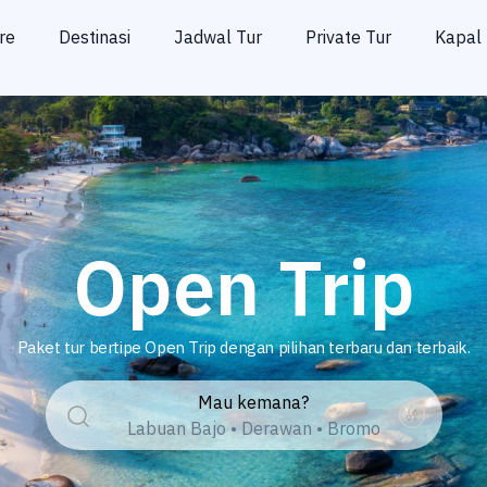
re
Destinasi
Jadwal Tur
Private Tur
Kapal 
Open Trip
Paket tur bertipe Open Trip dengan pilihan terbaru dan terbaik.
Mau kemana?
Labuan Bajo • Derawan • Bromo