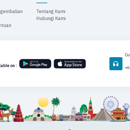
ngembalian
Tentang Kami
Hubungi Kami
ntuan
Cu
lable on :
+6