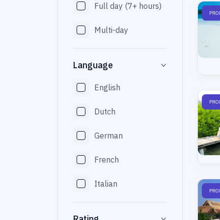
Full day (7+ hours)
PRO
Multi-day
Language
English
PRO
Dutch
German
French
Italian
PRO
Rating