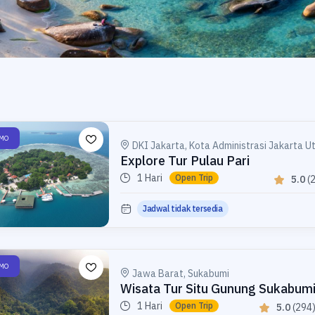
MO
DKI Jakarta, Kota Administrasi Jakarta U
Explore Tur Pulau Pari
1 Hari
Open Trip
5.0
(
Jadwal tidak tersedia
MO
Jawa Barat, Sukabumi
Wisata Tur Situ Gunung Sukabum
1 Hari
Open Trip
5.0
(294