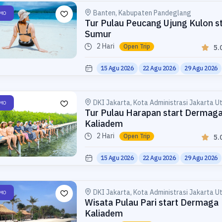
Banten, Kabupaten Pandeglang
MO
Tur Pulau Peucang Ujung Kulon s
Sumur
2 Hari
Open Trip
5.
15 Agu 2026
22 Agu 2026
29 Agu 2026
DKI Jakarta, Kota Administrasi Jakarta U
MO
Tur Pulau Harapan start Dermag
Kaliadem
2 Hari
Open Trip
5.
15 Agu 2026
22 Agu 2026
29 Agu 2026
DKI Jakarta, Kota Administrasi Jakarta U
MO
Wisata Pulau Pari start Dermaga
Kaliadem