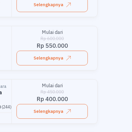
Selengkapnya
Tour single 3
Tour single 4
Mulai dari
Rp 600.000
Tour single 5
Rp 550.000
)
Selengkapnya
Booking
Mulai dari
tara
Rp 450.000
a
Rp 400.000
0
(244)
Selengkapnya